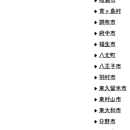
青ヶ島村
調布市
府中市
福生市
八丈町
八王子市
羽村市
東久留米市
東村山市
東大和市
日野市