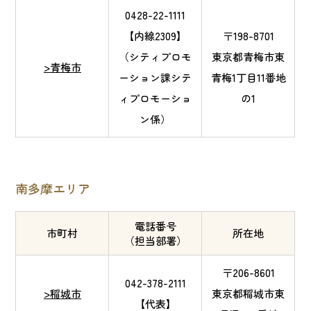
0428-22-1111
【内線2309】
〒198-8701
（シティプロモ
東京都青梅市東
>青梅市
ーション課シテ
青梅1丁目11番地
ィプロモーショ
の1
ン係）
南多摩エリア
電話番号
市町村
所在地
（担当部署）
〒206-8601
042-378-2111
>稲城市
東京都稲城市東
【代表】