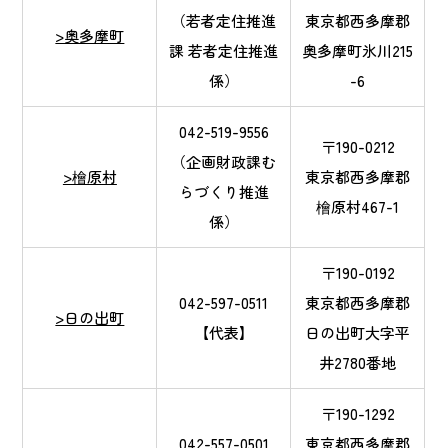
（若者定住推進
東京都西多摩郡
>奥多摩町
課 若者定住推進
奥多摩町氷川215
係）
-6
042-519-9556
〒190-0212
（企画財政課む
>檜原村
東京都西多摩郡
らづくり推進
檜原村467-1
係）
〒190-0192
042-597-0511
東京都西多摩郡
>日の出町
【代表】
日の出町大字平
井2780番地
〒190-1292
042-557-0501
東京都西多摩郡