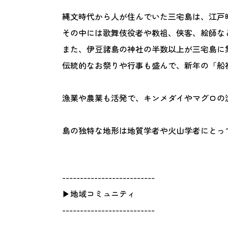
縄文時代から人が住んでいた三宅島は、江戸
その中には歌舞伎役者や教祖、侠客、絵師な
また、伊豆諸島の神社の半数以上が三宅島に
伝統的なお祭りや行事も盛んで、新年の「船
漁業や農業も活発で、キンメダイやマグロの
島の独特な地形は地質学者や火山学者にとっ
--------------------------
▶地域コミュニティ
--------------------------