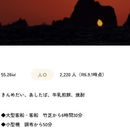
55.26㎢
2,220 人（R6.9.1時点）
人口
きんめだい、あしたば、牛乳煎餅、焼酎
◆大型客船・客船 竹芝から6時間30分
◆小型機 調布から50分