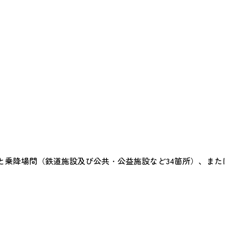
と乗降場間（鉄道施設及び公共・公益施設など34箇所）、また