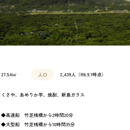
27.54㎢
2,439人（R6.9.1時点）
人口
くさや、あめりか芋、焼酎、新島ガラス
◆高速船 竹芝桟橋から2時間20分
◆大型船 竹芝桟橋から10時間35分