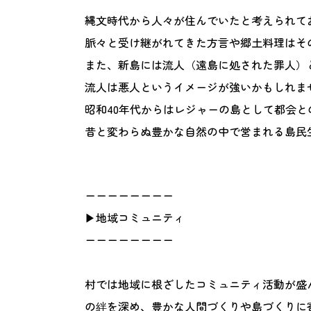
縄文時代から人々が住んでいたと考えられて
脈々と受け継がれてきた方言や郷土料理はそ
また、新島には流人（遠島に処された罪人）
流人は悪人というイメージが強いかもしれま
昭和40年代からはレジャーの島として都会
昔と変わらぬ豊かな自然の中で営まれる島民
ーーーーーーーー
▶地域コミュニティ
ーーーーーーーー
村では地域に根ざしたコミュニティ活動が盛
の絆を深め、豊かな人間づくりや島づくりに