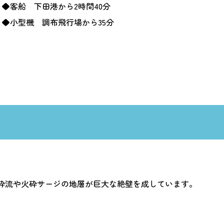
◆客船 下田港から2時間40分
◆小型機 調布飛行場から35分
砕流や火砕サージの地層が巨大な絶壁を成しています。