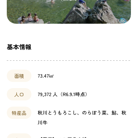
基本情報
73.47㎢
面積
79,372 人（R6.9.1時点）
人口
秋川とうもろこし、のらぼう菜、鮎、秋
特産品
川牛