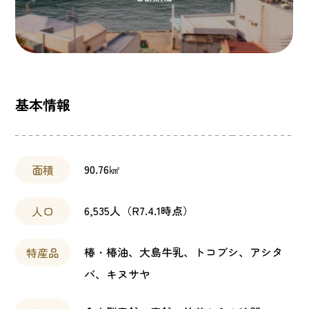
基本情報
90.76㎢
面積
6,535人（R7.4.1時点）
人口
椿・椿油、大島牛乳、トコブシ、アシタ
特産品
バ、キヌサヤ