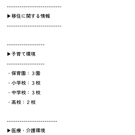
--------------------------
▶移住に関する情報
--------------------------
------------------
▶子育て環境
------------------
・保育園：３園
・小学校：３校
・中学校：３校
・高校：２校
------------------------
▶医療・介護環境