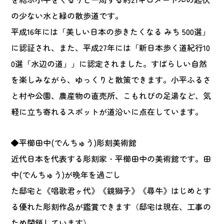
の少ない水と緑の散歩道です。
平成16年には「美しい日本の歩きたくなる みち 500選」
に認証され、また、平成27年には「新日本歩く道紀行10
0選「水辺の道」」に認定されました。すばらしい自然
を楽しみながら、ゆっくりと散策できます。小平ふるさ
と村や公園、農産物の直売所、こもれびの足湯など、気
軽に立ち寄れるスポットが道沿いに点在しています。
◆平櫛田中(でんちゅう)彫刻美術館
近代日本を代表する彫刻家・平櫛田中の美術館です。田
中(でんちゅう)が晩年を過ごし
た邸宅と《唱歌君ヶ代》《鏡獅子》《尋牛》はじめとす
る優れた彫刻作品が鑑賞できます（邸宅は現在、工事の
ため閉鎖しています）。