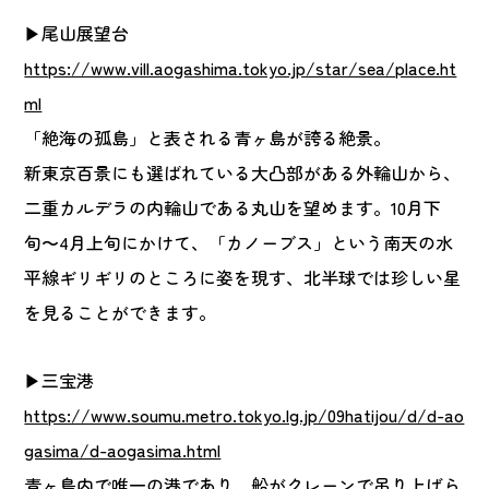
▶尾山展望台
https://www.vill.aogashima.tokyo.jp/star/sea/place.ht
ml
「絶海の孤島」と表される青ヶ島が誇る絶景。
新東京百景にも選ばれている大凸部がある外輪山から、
二重カルデラの内輪山である丸山を望めます。10月下
旬〜4月上旬にかけて、「カノーブス」という南天の水
平線ギリギリのところに姿を現す、北半球では珍しい星
を見ることができます。
▶三宝港
https://www.soumu.metro.tokyo.lg.jp/09hatijou/d/d-ao
gasima/d-aogasima.html
青ヶ島内で唯一の港であり、船がクレーンで吊り上げら