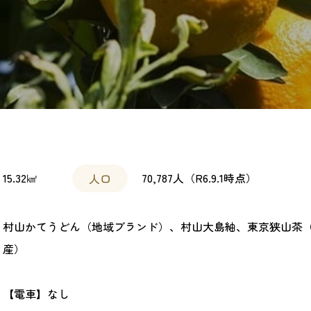
15.32㎢
70,787人（R6.9.1時点）
人口
村山かてうどん（地域ブランド）、村山大島紬、東京狭山茶
産）
【電車】なし