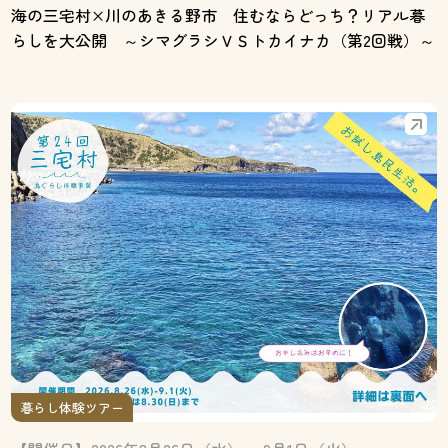
海の三宅村×川のあきる野市 住むならどっち？リアル暮
らしを大公開 ～シマグラシＶＳトカイナカ（第2回戦）～
暮らし体験ツアー