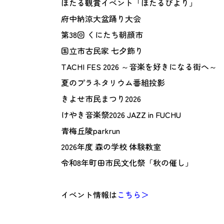
ほたる観賞イベント「ほたるびより」
府中納涼大盆踊り大会
第38回 くにたち朝顔市
国立市古民家 七夕飾り
TACHI FES 2026 ～音楽を好きになる街へ～
夏のプラネタリウム番組投影
きよせ市民まつり2026
けやき音楽祭2026 JAZZ in FUCHU
青梅丘陵parkrun
2026年度 森の学校 体験教室
令和8年町田市民文化祭「秋の催し」
イベント情報は
こちら＞