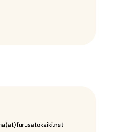
a(at)furusatokaiki.net