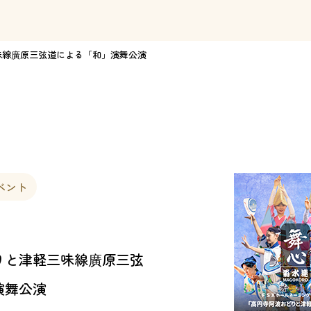
味線廣原三弦道による「和」演舞公演
ベント
りと津軽三味線廣原三弦
演舞公演