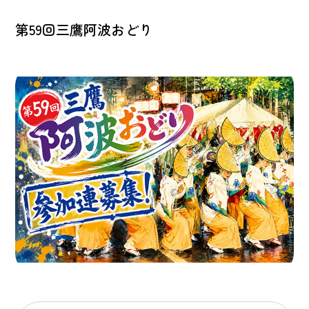
第59回三鷹阿波おどり