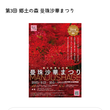
第3回 郷土の森 曼珠沙華まつり