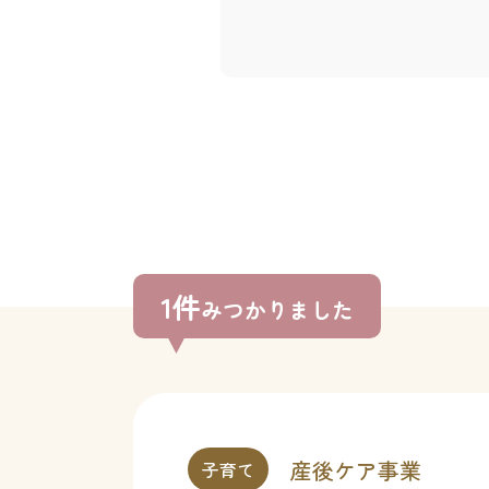
1件
みつかりました
産後ケア事業
子育て