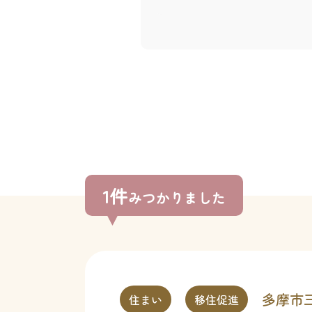
1件
みつかりました
多摩市
住まい
移住促進