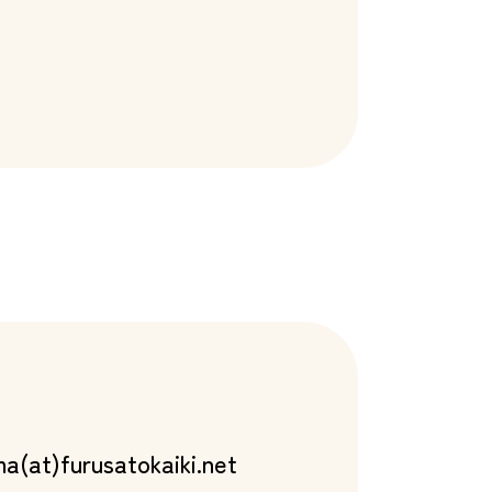
a(at)furusatokaiki.net