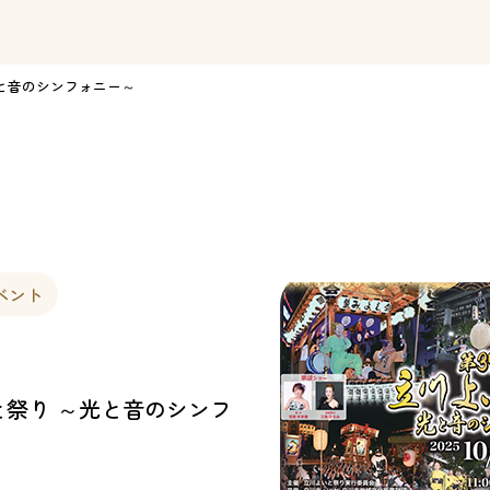
光と音のシンフォニー～
ベント
と祭り ～光と音のシンフ