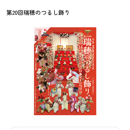
第20回瑞穂のつるし飾り