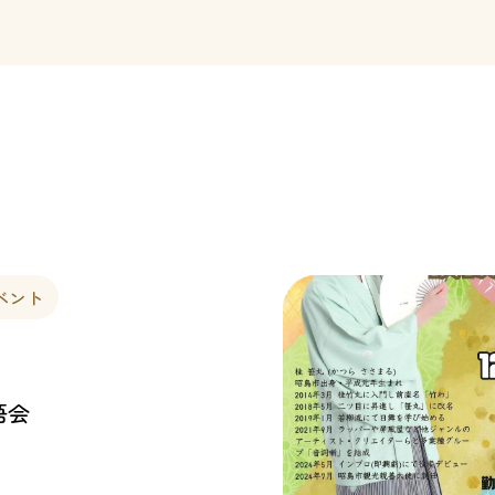
ベント
語会