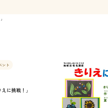
！」
ベント
りえに挑戦！」