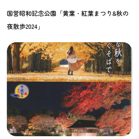
国営昭和記念公園「黄葉・紅葉まつり&秋の
夜散歩2024」