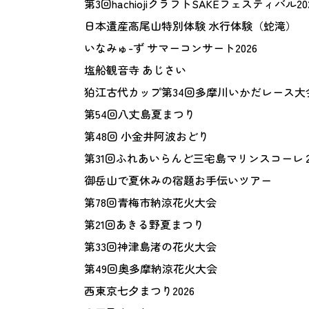
第3回hachiojiクラフトSAKEフェスティバル20
日本遺産高尾山特別体験 水行体験（蛇滝）
いなみゅ-ず サマーコンサート2026
塩船観音寺 あじさい
狛江古代カップ第34回多摩川いかだレース大
第54回八丈島夏まつり
第48回 小金井阿波おどり
第31回ふれあいらんど三宅島マリンスコーレ
御岳山で夏休みの宿題お手伝いツアー
第78回青梅市納涼花火大会
第21回あきる野夏まつり
第33回神津島渚の花火大会
第49回奥多摩納涼花火大会
西東京七夕まつり2026