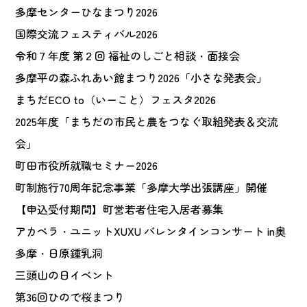
多摩センターひなまつり2026
国際交流フェスティバル2026
令和７年度 第２回 福祉のしごと相談・面接会
多摩平の森ふれあい館まつり2026「小さな発表会」
まちだECO to（いーこと）フェスタ2026
2025年度「まちだの市民と農をつなぐ取組発表＆交流
会」
町田市役所就職セミナー2026
町制施行70周年記念事業「多摩大学出張講座」開催
【申込受付期間】町営若者住宅入居者募集
アカペラ・ユニットXUXU バレンタインコンサート in奥
多摩・日原鍾乳洞
三頭山の日イベント
第36回ひので桜まつり