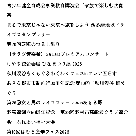
青少年健全育成会事業教育講演会「家族で楽しむ吹奏
楽」
まるで東京じゃない東京へ旅をしよう 西多摩地域ドラ
イブスタンプラリー
第20回瑞穂のつるし飾り
【サラダ音楽祭】SaLaDプレミアムコンサート
けやき館企画展 ひなまつり展 2026
秋川渓谷もぐもぐ＆わくわくフェスinフレア五日市
あきる野市市制施行30周年記念 第10回「秋川渓谷 雛め
ぐり」
第26回女と男のライフフォーラムinあきる野
羽高連創立60周年記念 第38回羽村市高齢者クラブ連合
会「ふれあい福祉大会」
第10回はむら激辛フェス2026