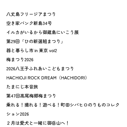
八丈島フリージアまつり
空き家バンク新島34号
イルカがいるから御蔵島にいこう展
第29回「ひの新選組まつり」
器と暮らし市 in 東京 vol2
梅まつり2026
2026八王子ふれあいこどもまつり
HACHIOJI ROCK DREAM（HACHIDORI）
たまにじ本音旅
第47回高尾梅郷梅まつり
乗れる！撮れる！遊べる！町田シバヒロのりものコレク
ション2026
２月は愛犬と一緒に御岳山へ！