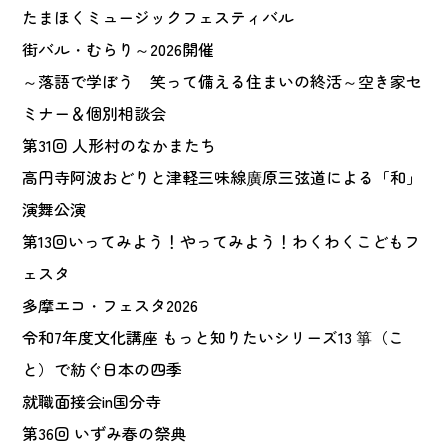
たまほくミュージックフェスティバル
街バル・むらり～2026開催
～落語で学ぼう 笑って備える住まいの終活～空き家セ
ミナー＆個別相談会
第31回 人形村のなかまたち
高円寺阿波おどりと津軽三味線廣原三弦道による「和」
演舞公演
第13回いってみよう！やってみよう！わくわくこどもフ
ェスタ
多摩エコ・フェスタ2026
令和7年度文化講座 もっと知りたいシリーズ13 箏（こ
と）で紡ぐ日本の四季
就職面接会in国分寺
第36回 いずみ春の祭典