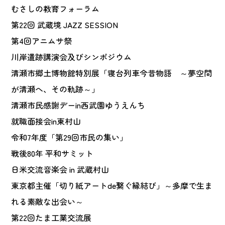
むさしの教育フォーラム
第22回 武蔵境 JAZZ SESSION
第4回アニムサ祭
川岸遺跡講演会及びシンポジウム
清瀬市郷土博物館特別展「寝台列車今昔物語 ～夢空間
が清瀬へ、その軌跡～」
清瀬市民感謝デーin西武園ゆうえんち
就職面接会in東村山
令和7年度「第29回市民の集い」
戦後80年 平和サミット
日米交流音楽会 in 武蔵村山
東京都主催「切り紙アートde繋ぐ縁結び」～多摩で生ま
れる素敵な出会い～
第22回たま工業交流展