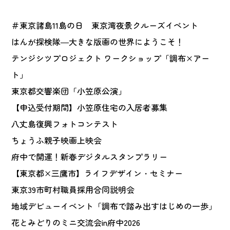
＃東京諸島11島の日 東京湾夜景クルーズイベント
はんが探検隊―大きな版画の世界にようこそ！
テンジシツプロジェクト ワークショップ「調布×アー
ト」
東京都交響楽団「小笠原公演」
【申込受付期間】小笠原住宅の入居者募集
八丈島復興フォトコンテスト
ちょうふ親子映画上映会
府中で開運！新春デジタルスタンプラリー
【東京都×三鷹市】ライフデザイン・セミナー
東京39市町村職員採用合同説明会
地域デビューイベント「調布で踏み出すはじめの一歩」
花とみどりのミニ交流会in府中2026