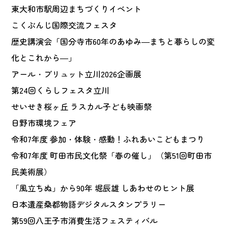
東大和市駅周辺まちづくりイベント
こくぶんじ国際交流フェスタ
歴史講演会「国分寺市60年のあゆみ―まちと暮らしの変
化とこれから―」
アール・ブリュット立川2026企画展
第24回くらしフェスタ立川
せいせき桜ヶ丘 ラスカル子ども映画祭
日野市環境フェア
令和7年度 参加・体験・感動！ふれあいこどもまつり
令和7年度 町田市民文化祭「春の催し」（第51回町田市
民美術展）
「風立ちぬ」から90年 堀辰雄 しあわせのヒント展
日本遺産桑都物語デジタルスタンプラリー
第59回八王子市消費生活フェスティバル