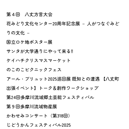
第４回 八丈方言大会
花みどり文化センター20周年記念展 － 人がつなぐみど
りの文化 －
国立ロケ地ポスター展
サンタが大学通りにやって来る‼
ケイハチクリスマスマーケット
のこのこピクニックフェス
アール・ブリュット2025巡回展 既知との遭遇 【八丈町
出張イベント】トーク＆創作ワークショップ
第24回多摩川流域郷土芸能フェスティバル
第９回多摩川流域物産展
かわせみコンサート（第318回）
じどうかんフェスティバル2025