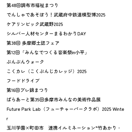
第48回調布市福祉まつり
でんしゃであそぼう！武蔵府中鉄道模型博2025
ケアリンピック武蔵野2025
シルバー人材センターまるわかりDAY
第38回 多摩郷土誌フェア
第12回「みんなでつくる音楽祭in小平」
ぶんぶんウォーク
こくカレ（こくぶんじカレッジ）2025
フードドライブ
第16回プレ錦まつり
ぱらあーと第35回多摩市みんなの美術作品展
Future Park Lab（フューチャーパークラボ）2025 Winte
r
玉川学園×町田市 連携イルミネーション“竹あかり・