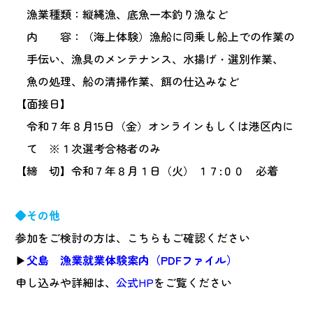
漁業種類：縦縄漁、底魚一本釣り漁など
内 容：（海上体験）漁船に同乗し船上での作業の
手伝い、漁具のメンテナンス、水揚げ・選別作業、
魚の処理、船の清掃作業、餌の仕込みなど
【面接日】
令和７年８月15日（金）オンラインもしくは港区内に
て ※１次選考合格者のみ
【締 切】令和７年８月１日（火） １７:００ 必着
◆その他
参加をご検討の方は、こちらもご確認ください
▶
父島 漁業就業体験案内（PDFファイル）
申し込みや詳細は、
公式HP
をご覧ください