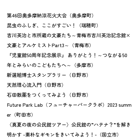
第46回奥多摩納涼花火大会（奥多摩町）
昆虫のふしぎ、ここがすごい！（瑞穂町）
吉川英治と市所蔵の文豪たち～青梅市吉川英治記念館×
文豪とアルケミストPart3～（青梅市）
『児童館50周年記念展示』 ありがとう！～つながる50
年とみらいのこどもたちへ～（多摩市）
新選組博士スタンプラリー（日野市）
天然理心流入門（日野市）
石田散薬をつくってみよう（日野市）
Future Park Lab（フューチャーパークラボ）2023 summ
er（町田市）
〈真夏の夜の公民館ツアー〉公民館の”ハテナ？”を解き
明かす -素朴なギモンをきいてみよう！-（国立市）