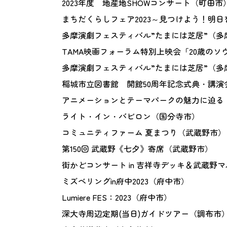
2023年度 地産地SHOWコンサート（町田市
まちだくらしフェア2023～見つけよう！明
多摩演劇フェスティバル”たまには芝居”（多
TAMA映画フォーラム特別上映会「20歳のソ
多摩演劇フェスティバル”たまには芝居”（多
稲城市立図書館 開館50周年記念式典・講演
アニメーションとテーマパークの魅力に迫る
ライト・イン・バビロン（国分寺市）
コミュニティファーム 夏まつり（武蔵野市）
第150回 武蔵野《七夕》寄席（武蔵野市）
街かどコンサート in 吉祥寺デッキ＆武蔵野
ミズベリングin府中2023（府中市）
Lumiere FES：2023（府中市）
深大寺周辺定期(当日)ガイドツアー（調布市