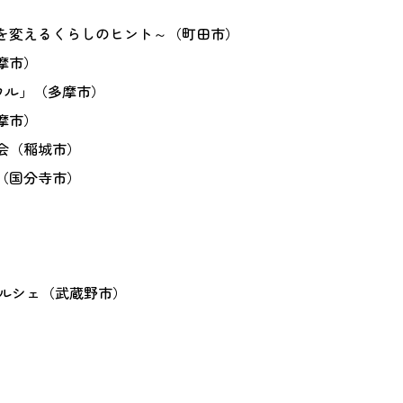
）
日を変えるくらしのヒント～（町田市）
摩市）
ウル」（多摩市）
摩市）
会（稲城市）
（国分寺市）
マルシェ（武蔵野市）
）