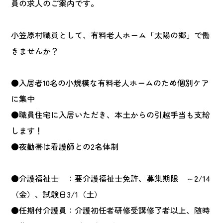
員の求人のご案内です。
小笠原村職員として、
有料老人ホーム「太陽の郷」
で働
きませんか？
●入居者10名の小規模な有料老人ホームのため個別ケア
に集中
●職員住宅に入居いただき、本土からの引越手当も支給
します！
●夜勤帯は看護師との2名体制
●
介護福祉士
：要介護福祉士免許、募集期限 ～2/14
（金）、試験日3/1（土）
●
任期付介護員
：介護初任者研修受講修了者以上、随時