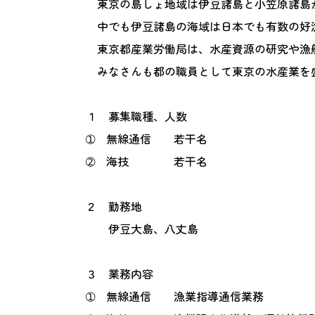
東京の島しょ地域は伊豆諸島と小笠原諸島か
中でも伊豆諸島の海域は日本でも有数の好
東京都産業労働局は、水産資源の研究や漁
みなさんも都の職員として東京の水産業を
１
募集職種、人数
➀
無線通信 若干名
➁
海技 若干名
２
勤務地
伊豆大島、八丈島
３
業務内容
➀
無線通信 漁業指導通信業務