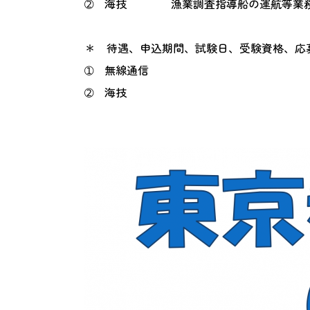
➁
海技 漁業調査指導船の運航等業
＊
待遇、申込期間、試験日、受験資格、応
➀
無線通信
➁
海技