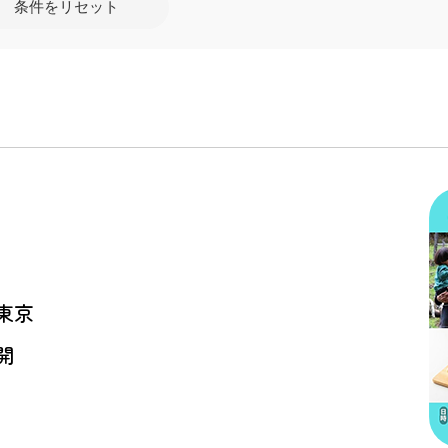
条件をリセット
東京
開