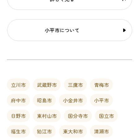
小平市について
立川市
武蔵野市
三鷹市
青梅市
府中市
昭島市
小金井市
小平市
日野市
東村山市
国分寺市
国立市
福生市
狛江市
東大和市
清瀬市